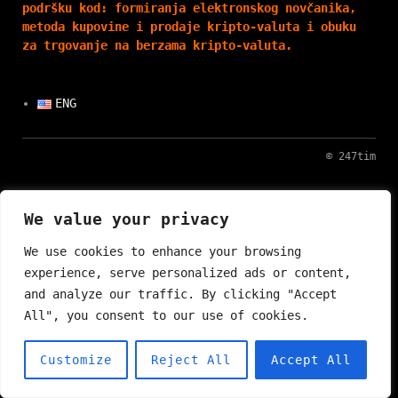
podršku kod: formiranja elektronskog novčanika,
metoda kupovine i prodaje kripto-valuta i obuku
za trgovanje na berzama kripto-valuta.
ENG
© 247tim
We value your privacy
We use cookies to enhance your browsing
experience, serve personalized ads or content,
and analyze our traffic. By clicking "Accept
All", you consent to our use of cookies.
Customize
Reject All
Accept All