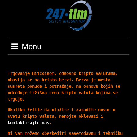
Skip
to
content
Menu
Trgovanje Bitcoinom, odnosno kripto valutama,
obavlja se na kripto berzi. Berza je mesto
susreta ponude i potražnje, na osnovu kojih se
određuje tržišna cena kripto valuta kojima se
trguje.
Ukoliko želite da uložite i zaradite novac u
svetu kripto valuta, nemojte oklevati i
kontaktirajte nas
.
Mi Vam možemo obezbediti savetodavnu i tehničku